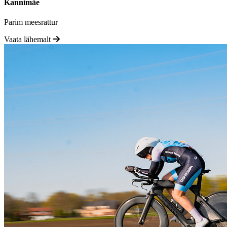
Kannimäe
Parim meesrattur
Vaata lähemalt