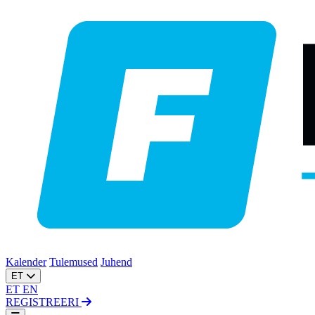
Kalender
Tulemused
Juhend
ET
ET
EN
REGISTREERI