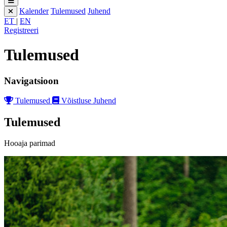
Kalender
Tulemused
Juhend
ET
|
EN
Registreeri
Tulemused
Navigatsioon
Tulemused
Võistluse Juhend
Tulemused
Hooaja parimad