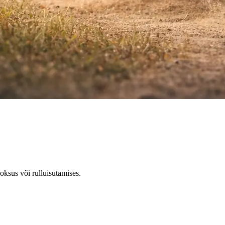
ooksus
või
rulluisutamises
.