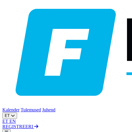
Kalender
Tulemused
Juhend
ET
ET
EN
REGISTREERI