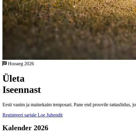
Hooaeg 2026
Ületa
Iseennast
Eesti vanim ja mainekaim temposari. Pane end proovile
rattasõidus
,
j
Registreeri sarjale
Loe Juhendit
Kalender 2026