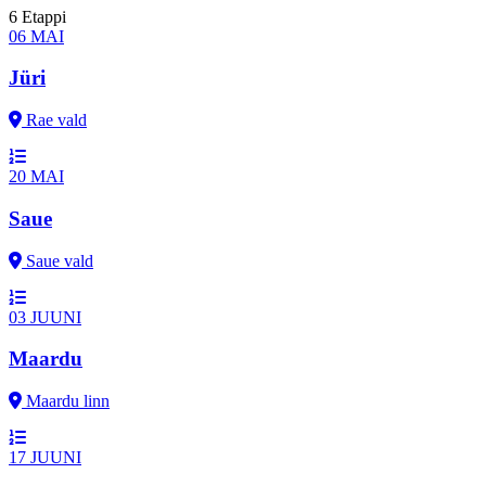
6 Etappi
06
MAI
Jüri
Rae vald
20
MAI
Saue
Saue vald
03
JUUNI
Maardu
Maardu linn
17
JUUNI