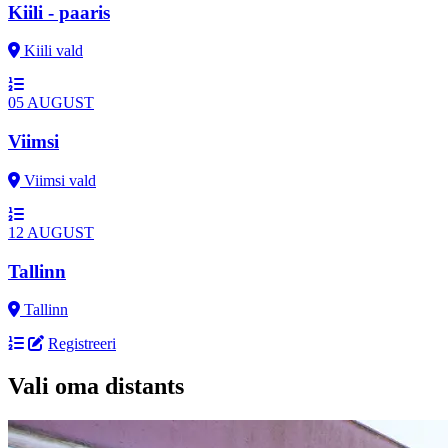
Kiili - paaris
Kiili vald
05
AUGUST
Viimsi
Viimsi vald
12
AUGUST
Tallinn
Tallinn
Registreeri
Vali oma distants