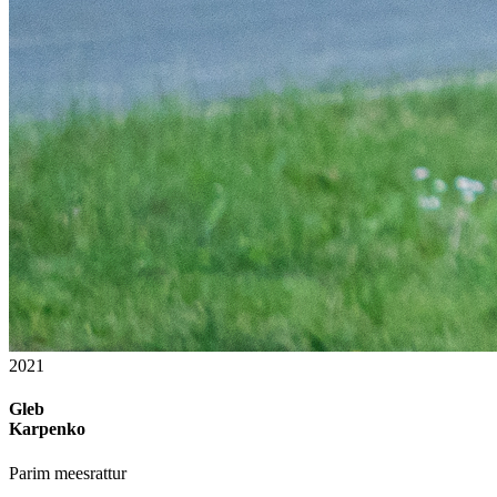
2021
Gleb
Karpenko
Parim meesrattur