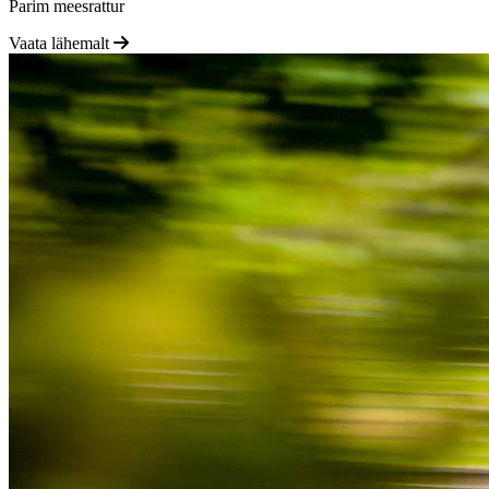
Parim meesrattur
Vaata lähemalt