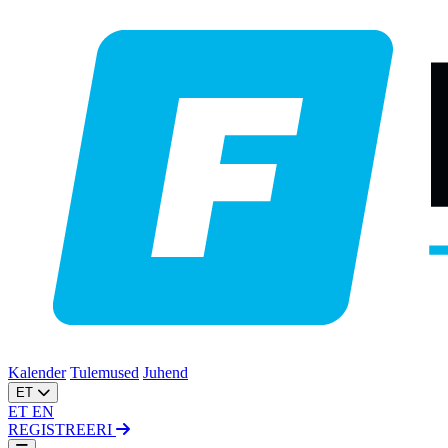
Kalender
Tulemused
Juhend
ET
ET
EN
REGISTREERI