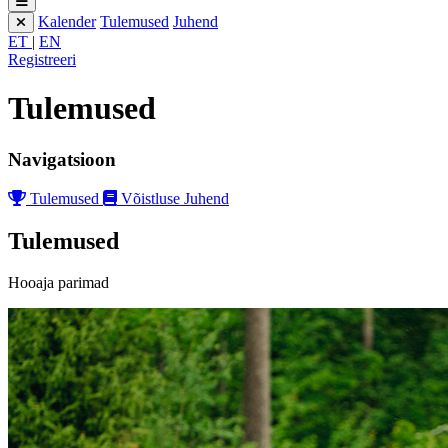
Kalender
Tulemused
Juhend
ET
|
EN
Registreeri
Tulemused
Navigatsioon
Tulemused
Võistluse Juhend
Tulemused
Hooaja parimad