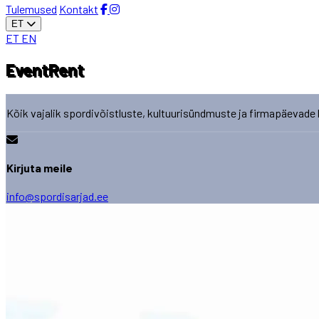
Tulemused
Kontakt
ET
ET
EN
EventRent
Kõik vajalik spordivõistluste, kultuurisündmuste ja firmapäevade 
Kirjuta meile
info@spordisarjad.ee