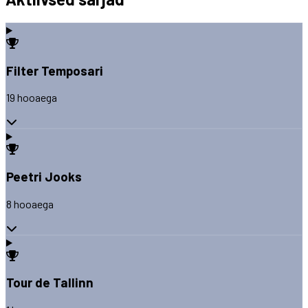
Filter Temposari
19 hooaega
Peetri Jooks
8 hooaega
Tour de Tallinn