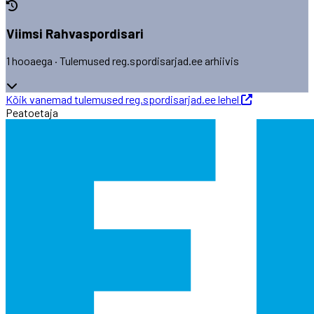
Viimsi Rahvaspordisari
1 hooaega · Tulemused reg.spordisarjad.ee arhiivis
Kõik vanemad tulemused reg.spordisarjad.ee lehel
Peatoetaja