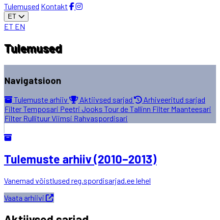
Tulemused
Kontakt
ET
ET
EN
Tulemused
Navigatsioon
Tulemuste arhiiv
Aktiivsed sarjad
Arhiveeritud sarjad
Filter Temposari
Peetri Jooks
Tour de Tallinn
Filter Maanteesari
Filter Rullituur
Viimsi Rahvaspordisari
Tulemuste arhiiv (2010–2013)
Vanemad võistlused reg.spordisarjad.ee lehel
Vaata arhiivi
Aktiivsed sarjad