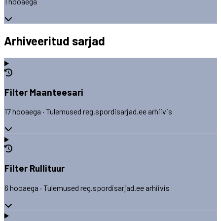
1 hooaega
Arhiveeritud sarjad
Filter Maanteesari
17 hooaega · Tulemused reg.spordisarjad.ee arhiivis
Filter Rullituur
6 hooaega · Tulemused reg.spordisarjad.ee arhiivis