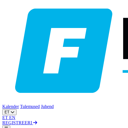
Kalender
Tulemused
Juhend
ET
ET
EN
REGISTREERI