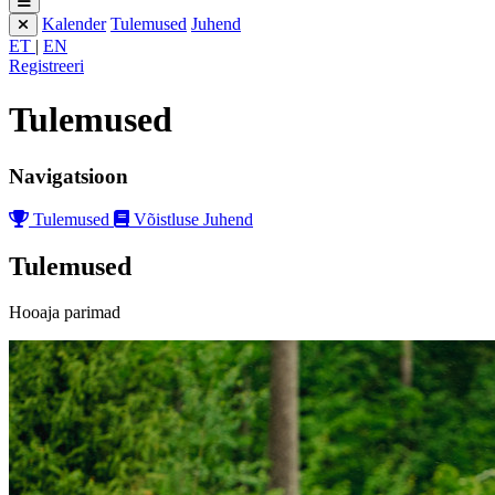
Kalender
Tulemused
Juhend
ET
|
EN
Registreeri
Tulemused
Navigatsioon
Tulemused
Võistluse Juhend
Tulemused
Hooaja parimad