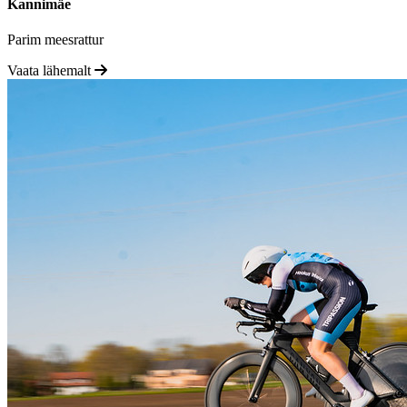
Kannimäe
Parim meesrattur
Vaata lähemalt